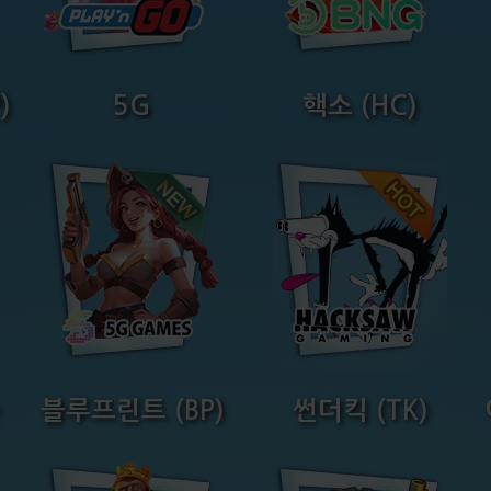
)
5G
핵소 (HC)
블루프린트 (BP)
썬더킥 (TK)