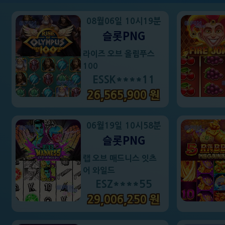
08월06일 10시19분
슬롯PNG
라이즈 오브 올림푸스
100
ESSK****11
26,565,900 원
06월19일 10시58분
슬롯PNG
랩 오브 매드니스 잇츠
어 와일드
ESZ****55
29,006,250 원