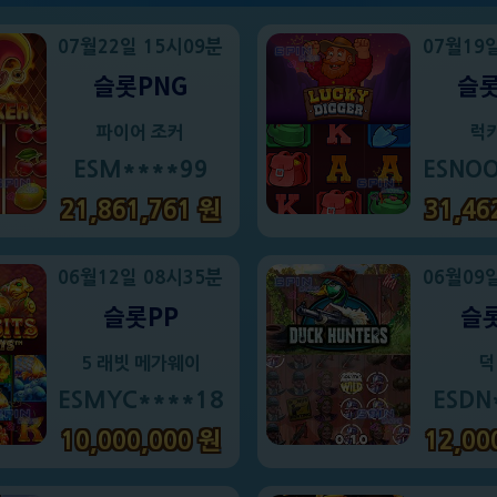
07월22일 15시09분
07월19
슬롯PNG
슬롯
파이어 조커
럭
ESM****99
ESNO
21,861,761 원
31,46
06월12일 08시35분
06월09
슬롯PP
슬롯
5 래빗 메가웨이
덕
ESMYC****18
ESDN
10,000,000 원
12,00