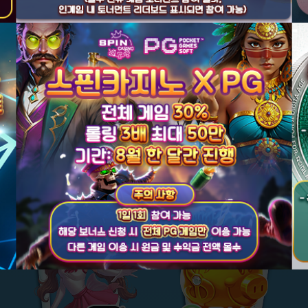
 1등 에그계열 ★
★ 신규 첫충 30%+신
플레이앤고 (PNG)
부운고 (BNG)