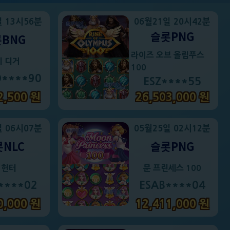
일 13시56분
06월21일 20시42분
슬롯PNG
BNG
라이즈 오브 올림푸스
키 디거
100
O****90
ESZ****55
2,500 원
26,503,000 원
일 06시07분
05월25일 02시12분
NLC
슬롯PNG
 헌터
문 프린세스 100
****02
ESAB****04
0,000 원
12,411,000 원