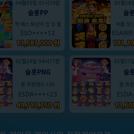
04월05일 01시39분
03월28
슬롯PP
슬롯
빅 베스 보난자 킵 잇 릴
미들 샷 (
ESO****12
ESAWE
13,587,000 원
181,1
02월28일 04시17분
02월21
슬롯PNG
슬롯
문 프린세스 100
문 프린
ESDA****23
ESDA
49,713,750 원
12,60