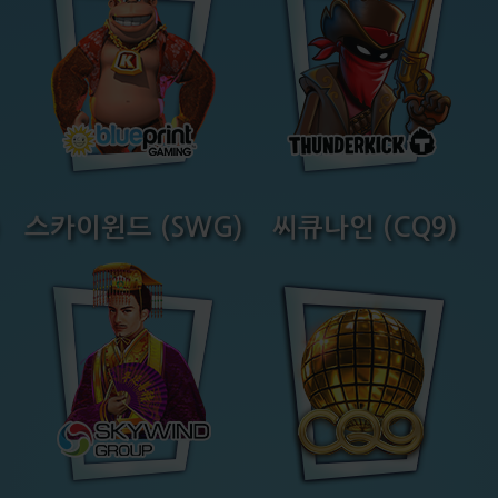
스카이윈드 (SWG)
씨큐나인 (CQ9)