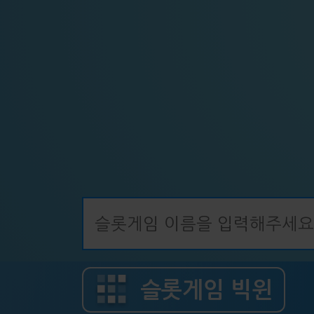
슬롯게임 빅윈