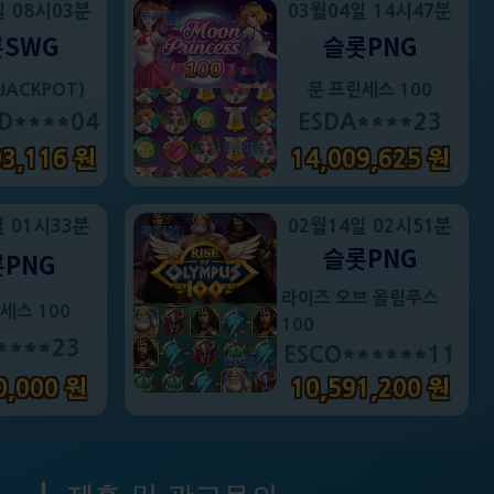
일 08시03분
03월04일 14시47분
SWG
슬롯PNG
JACKPOT)
문 프린세스 100
D****04
ESDA****23
93,116 원
14,009,625 원
일 01시33분
02월14일 02시51분
슬롯PNG
PNG
라이즈 오브 올림푸스
세스 100
100
****23
ESCO******11
0,000 원
10,591,200 원