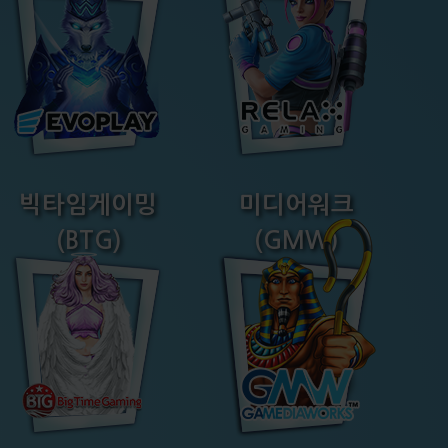
빅타임게이밍
미디어워크
(BTG)
(GMW)