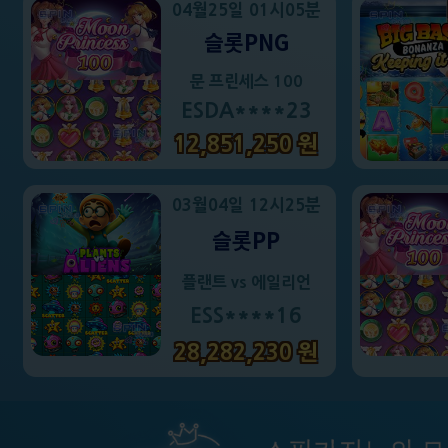
04월25일 01시05분
슬롯PNG
문 프린세스 100
ESDA****23
12,851,250 원
03월04일 12시25분
슬롯PP
플랜트 vs 에일리언
ESS****16
28,282,230 원