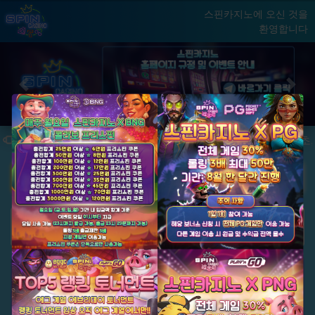
스핀카지노에 오신 것을
환영합니다
홈
게임
빅윈 클럽
닫기
Previous
Next
★ 국내 최초,