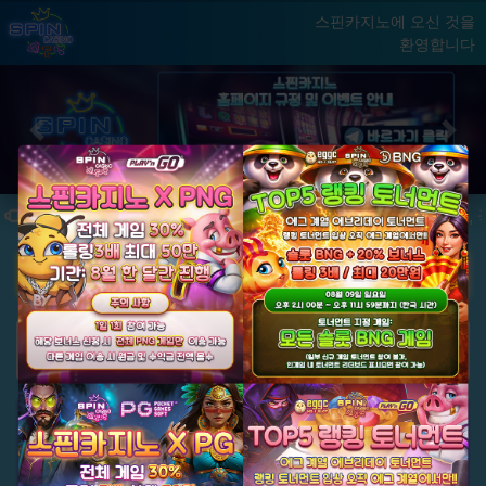
스핀카지노에 오신 것을
환영합니다
홈
게임
빅윈 클럽
닫기
Previous
Next
★ 국내 최초, 